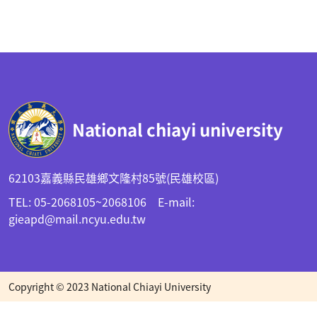
:::
National chiayi university
62103嘉義縣民雄鄉文隆村85號(民雄校區)
TEL: 05-2068105~2068106 E-mail:
gieapd@mail.ncyu.edu.tw
Copyright © 2023 National Chiayi University