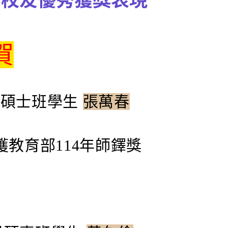
賀
級碩士班學生
張萬春
教育部114年師鐸獎