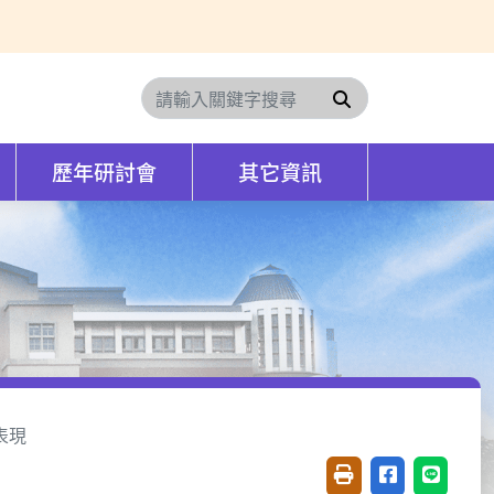
搜尋
歷年研討會
其它資訊
表現
友善列印(開新視窗)
分享至臉書(開
分享至 L