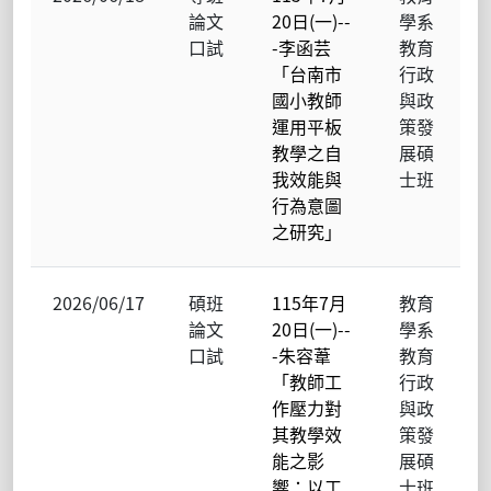
論文
20日(一)--
學系
口試
-李函芸
教育
「台南市
行政
國小教師
與政
運用平板
策發
教學之自
展碩
我效能與
士班
行為意圖
之研究」
2026/06/17
碩班
115年7月
教育
論文
20日(一)--
學系
口試
-朱容葦
教育
「教師工
行政
作壓力對
與政
其教學效
策發
能之影
展碩
響：以工
士班