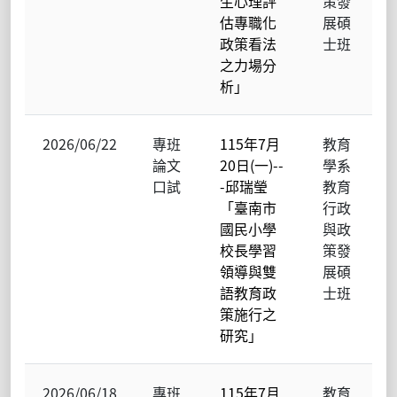
生心理評
策發
估專職化
展碩
政策看法
士班
之力場分
析」
2026/06/22
專班
115年7月
教育
論文
20日(一)--
學系
口試
-邱瑞瑩
教育
「臺南市
行政
國民小學
與政
校長學習
策發
領導與雙
展碩
語教育政
士班
策施行之
研究」
2026/06/18
專班
115年7月
教育