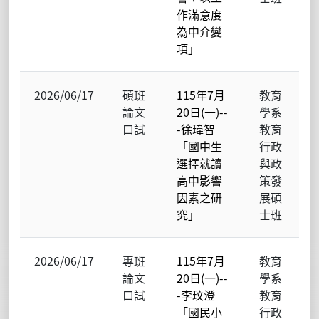
作滿意度
為中介變
項」
2026/06/17
碩班
115年7月
教育
論文
20日(一)--
學系
口試
-徐瑋智
教育
「國中生
行政
選擇就讀
與政
高中影響
策發
因素之研
展碩
究」
士班
2026/06/17
專班
115年7月
教育
論文
20日(一)--
學系
口試
-李玟澄
教育
「國民小
行政