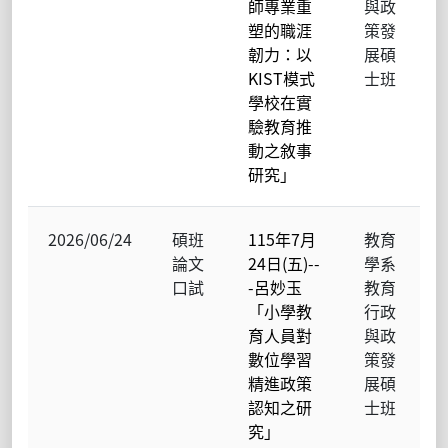
師專業重
與政
塑的職涯
策發
韌力：以
展碩
KIST模式
士班
學校在實
驗教育推
動之敘事
研究」
2026/06/24
碩班
115年7月
教育
論文
24日(五)--
學系
口試
-呂妙玉
教育
「小學教
行政
育人員對
與政
數位學習
策發
精進政策
展碩
認知之研
士班
究」