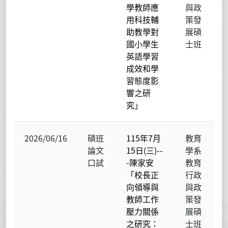
學教師應
與政
用科技輔
策發
助教學對
展碩
國小學生
士班
英語學習
成效和學
習態度影
響之研
究」
2026/06/16
碩班
115年7月
教育
論文
15日(三)--
學系
口試
-陳家安
教育
「校長正
行政
向領導與
與政
教師工作
策發
壓力關係
展碩
之研究：
士班