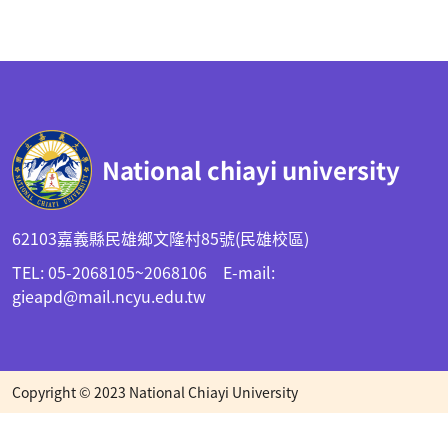
:::
National chiayi university
62103嘉義縣民雄鄉文隆村85號(民雄校區)
TEL: 05-2068105~2068106 E-mail:
gieapd@mail.ncyu.edu.tw
Copyright © 2023 National Chiayi University