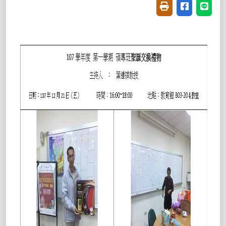
友善列印(開新視窗
分享至臉書(
分享至