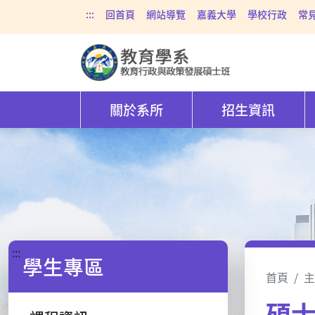
:::
回首頁
網站導覽
嘉義大學
學校行政
常
關於系所
招生資訊
:::
學生專區
首頁
主
碩