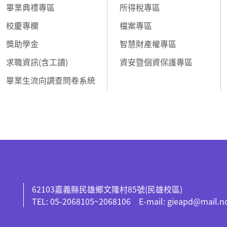
畢業典禮專區
所得稅專區
校慶專欄
檔案專區
獎助學金
智慧財產權專區
求職資訊(含工讀)
資安暨個資保護專區
畢業生流向調查問卷系統
62103嘉義縣民雄鄉文隆村85號(民雄校區)
TEL: 05-2068105~2068106 E-mail: gieapd@mail.n