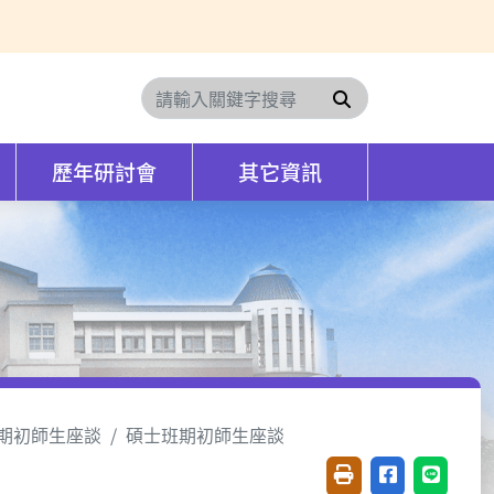
搜尋
歷年研討會
其它資訊
期初師生座談
碩士班期初師生座談
友善列印(開新視窗)
分享至臉書(開
分享至 L