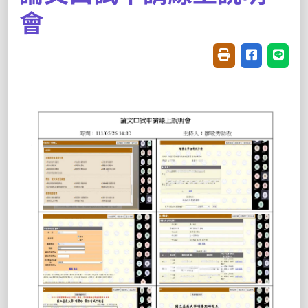
會
友善列印(開新視窗
分享至臉書(
分享至