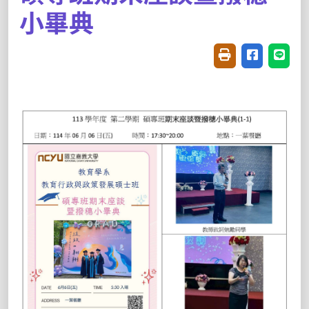
小畢典
友善列印(開新視窗
分享至臉書(
分享至