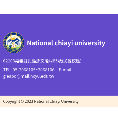
:::
National chiayi university
62103嘉義縣民雄鄉文隆村85號(民雄校區)
TEL: 05-2068105~2068106 E-mail:
gieapd@mail.ncyu.edu.tw
Copyright © 2023 National Chiayi University