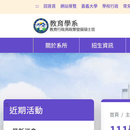
:::
回首頁
網站導覽
嘉義大學
學校行政
常
關於系所
招生資訊
:::
近期活動
首頁
主
11