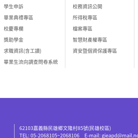
學生申訴
校務資訊公開
畢業典禮專區
所得稅專區
校慶專欄
檔案專區
獎助學金
智慧財產權專區
求職資訊(含工讀)
資安暨個資保護專區
畢業生流向調查問卷系統
62103嘉義縣民雄鄉文隆村85號(民雄校區)
TEL: 05-2068105~2068106 E-mail: gieapd@mail.n