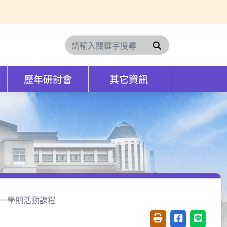
搜尋
歷年研討會
其它資訊
第一學期活動課程
友善列印(開新視窗)
分享至臉書(開
分享至 L