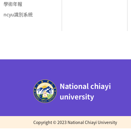
學術年報
ncyu識別系統
:::
National chiayi
university
Copyright © 2023 National Chiayi University