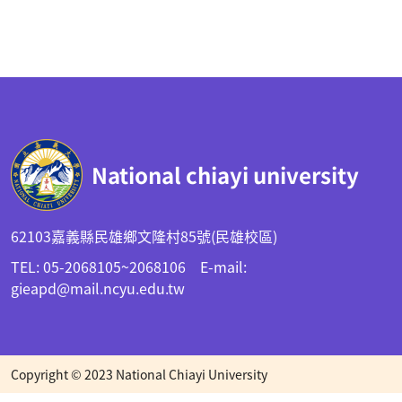
:::
National chiayi university
62103嘉義縣民雄鄉文隆村85號(民雄校區)
TEL: 05-2068105~2068106 E-mail:
gieapd@mail.ncyu.edu.tw
Copyright © 2023 National Chiayi University