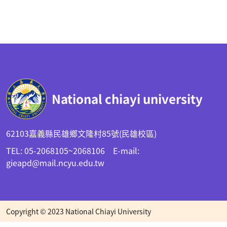
:::
National chiayi university
62103嘉義縣民雄鄉文隆村85號(民雄校區)
TEL: 05-2068105~2068106 E-mail:
gieapd@mail.ncyu.edu.tw
Copyright © 2023 National Chiayi University