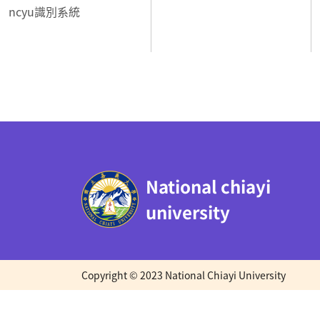
ncyu識別系統
:::
National chiayi
university
Copyright © 2023 National Chiayi University