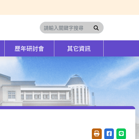
搜尋
歷年研討會
其它資訊
友善列印(開新視窗)
分享至臉書(開
分享至 L