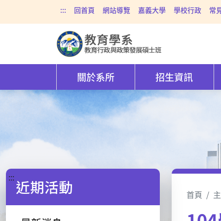
:::
回首頁
網站導覽
嘉義大學
學校行政
常
關於系所
招生資訊
:::
近期活動
首頁
主
10