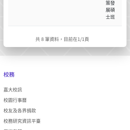
策發
展碩
士班
共
8
筆資料，目前在
1
/1頁
校務
嘉大校訊
校園行事曆
校友及各界捐款
校務研究資訊平臺