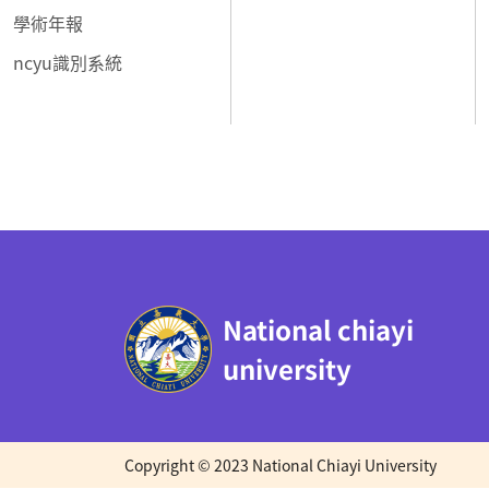
學術年報
ncyu識別系統
:::
National chiayi
university
Copyright © 2023 National Chiayi University