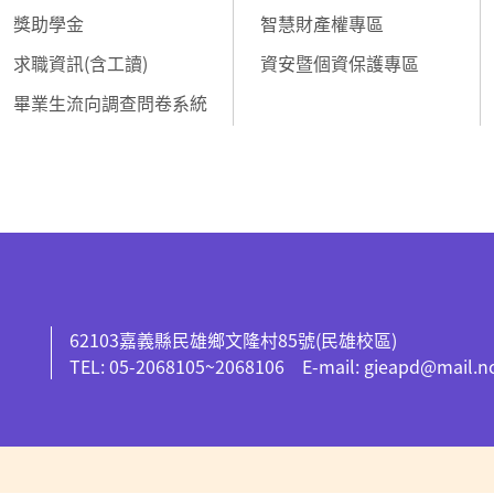
獎助學金
智慧財產權專區
求職資訊(含工讀)
資安暨個資保護專區
畢業生流向調查問卷系統
62103嘉義縣民雄鄉文隆村85號(民雄校區)
TEL: 05-2068105~2068106 E-mail: gieapd@mail.n