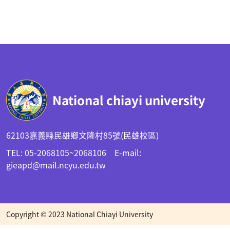
:::
National chiayi university
62103嘉義縣民雄鄉文隆村85號(民雄校區)
TEL: 05-2068105~2068106 E-mail:
gieapd@mail.ncyu.edu.tw
Copyright © 2023 National Chiayi University