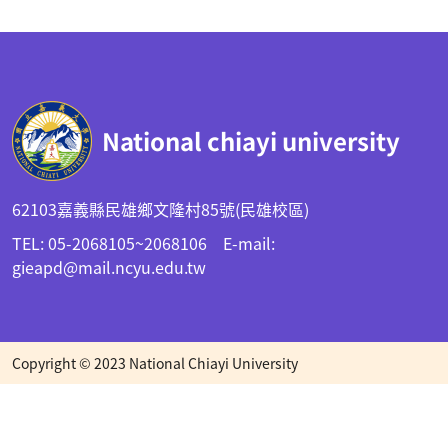
:::
National chiayi university
62103嘉義縣民雄鄉文隆村85號(民雄校區)
TEL: 05-2068105~2068106 E-mail:
gieapd@mail.ncyu.edu.tw
Copyright © 2023 National Chiayi University