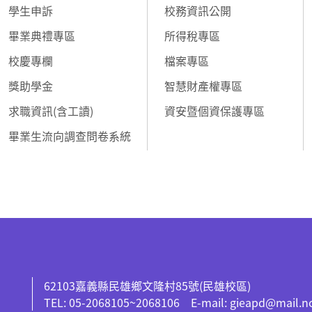
學生申訴
校務資訊公開
畢業典禮專區
所得稅專區
校慶專欄
檔案專區
獎助學金
智慧財產權專區
求職資訊(含工讀)
資安暨個資保護專區
畢業生流向調查問卷系統
62103嘉義縣民雄鄉文隆村85號(民雄校區)
TEL: 05-2068105~2068106 E-mail: gieapd@mail.n