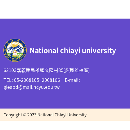
:::
National chiayi university
62103嘉義縣民雄鄉文隆村85號(民雄校區)
TEL: 05-2068105~2068106 E-mail:
gieapd@mail.ncyu.edu.tw
Copyright © 2023 National Chiayi University