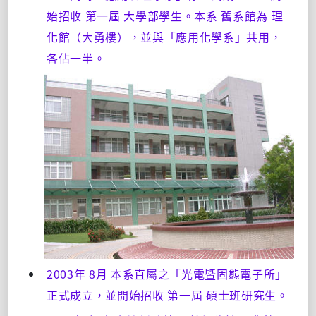
始招收 第一屆 大學部學生。本系 舊系館為 理
化館（大勇樓），並與「應用化學系」共用，
各佔一半。
2003年 8月 本系直屬之「光電暨固態電子所」
正式成立，並開始招收 第一屆 碩士班研究生。