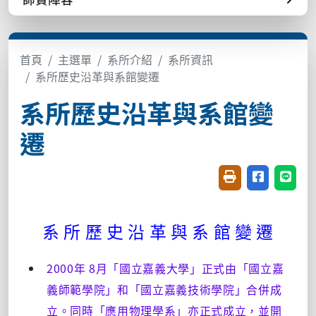
首頁
主選單
系所介紹
系所資訊
系所歷史沿革與系館變遷
系所歷史沿革與系館變
遷
友善列印(開新視窗
分享至臉書(
分享至
系 所 歷 史 沿 革 與 系 館 變 遷
2000年 8月「國立嘉義大學」正式由「國立嘉
義師範學院」和「國立嘉義技術學院」合併成
立。同時「應用物理學系」亦正式成立，並開