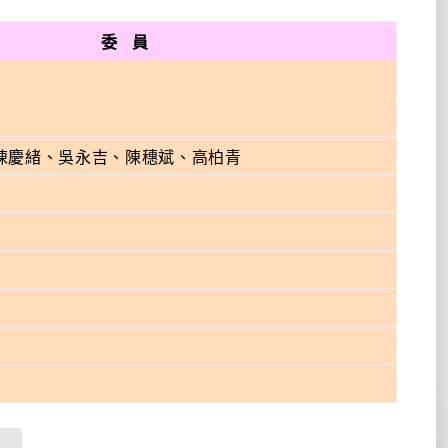
委
員
陳慶緒、吳永吉、陳穗斌、高柏青