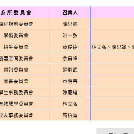
系 所 委 員 會
召集人
課程規劃委員會
陳思翰
學術委員會
洪一弘
招生委員會
黃俊達
林立弘、陳思翰、
儀器
空間
委員會
余昌峰
資訊委員會
蘇炯武
圖書委員會
蔡明善
學生事務委員會
陳慶緒
普物教學委員會
林立弘
校友事務委員會
高柏青