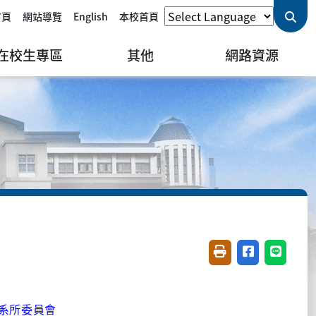
首頁
網站導覽
English
本校首頁
在校生專區
其他
網路資源
友善列印(開新視窗)
分享至臉書(開
分享至 L
 系所委員會