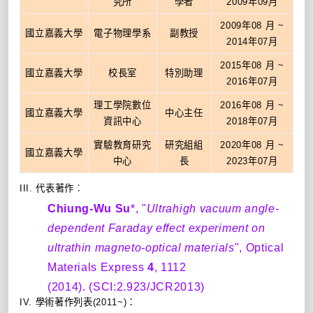
究所
學者
2009年09月
2009年08 月 ~
國立嘉義大學
電子物理學系
副教授
2014年07月
2015年08 月 ~
國立嘉義大學
校長室
特別助理
2016年07月
理工學院數位
2016年08 月 ~
國立嘉義大學
中心主任
資訊中心
2018年07月
實驗教育研究
研究組組
2020年08 月 ~
國立嘉義大學
中心
長
2023年07月
III. 代表著作︰
Chiung-Wu Su
*
, "
Ultrahigh vacuum angle-
dependent Faraday effect experiment on
ultrathin magneto-optical materials
", Optical
Materials Express
4
, 1112
(2014). (SCI:2.923/JCR2013)
IV. 學術著作列表(2011~)：