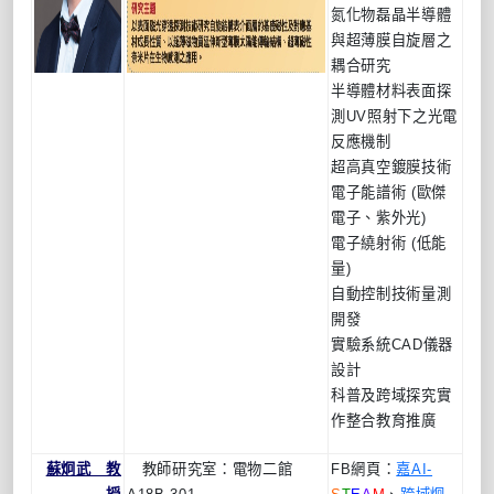
氮化物磊晶半導體
與超薄膜自旋層之
耦合研究
半導體材料表面探
測UV照射下之光電
反應機制
超高真空鍍膜技術
電子能譜術 (歐傑
電子、紫外光)
電子繞射術 (低能
量)
自動控制技術量測
開發
實驗系統CAD儀器
設計
科普及跨域探究實
作整合教育推廣
蘇炯武 教
教師研究室：電物二館
FB網頁：
嘉AI-