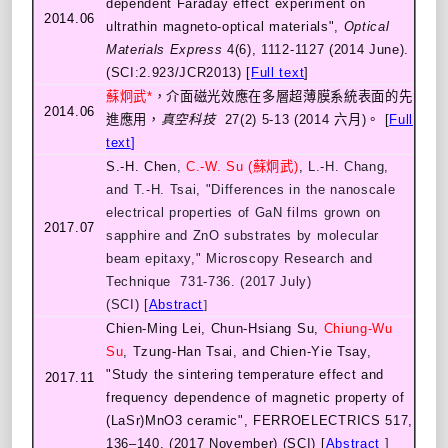
dependent Faraday effect experiment on
2014.06
ultrathin magneto-optical materials",
Optical
Materials Express
4(6), 1112-1127 (2014 June).
(SCI:2.923/JCR2013) [
Full text
]
蘇炯武*
，介面磁光效應在多層超薄膜系統表面的先
2014.06
進應用，
真空科技
27(2) 5-13 (2014 六月)。 [
Full
text
]
S.-H. Chen
,
C.-W. Su (蘇炯武)
,
L.-H. Chang
,
and T.-H. Tsai, "Differences in the nanoscale
electrical properties of GaN films grown on
2017.07
sapphire and ZnO substrates by molecular
beam epitaxy," Microscopy Research and
Technique 731-736. (2017 July)
(SCI)
[
Abstract
]
Chien-Ming Lei
, Chun-Hsiang Su,
Chiung-Wu
Su
, Tzung-Han Tsai, and Chien-Yie Tsay,
"Study the sintering temperature effect and
2017.11
frequency dependence of magnetic property of
(LaSr)MnO3 ceramic", FERROELECTRICS 517,
136–140. (2017 November) (SCI)
[
Abstract
]