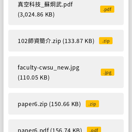
真空科技_蘇炯武.pdf
.pdf
(3,024.86 KB)
102師資簡介.zip (133.87 KB)
.zip
faculty-cwsu_new.jpg
.jpg
(110.05 KB)
paper6.zip (150.66 KB)
.zip
paper6.pdf (156.74 KB)
.pdf