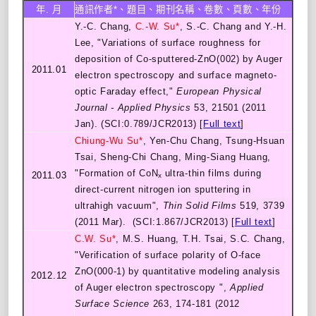
年. 月
通訊作者*、題目、期刊名稱、卷數、頁數、年份
Y.-C. Chang,
C.-W. Su*
, S.-C. Chang and Y.-H.
Lee, "Variations of surface roughness for
deposition of Co-sputtered-ZnO(002) by Auger
2011.01
electron spectroscopy and surface magneto-
optic Faraday effect,"
European Physical
Journal - Applied Physics
53, 21501 (2011
Jan). (SCI:0.789/JCR2013) [
Full text
]
Chiung-Wu Su*
, Yen-Chu Chang, Tsung-Hsuan
Tsai, Sheng-Chi Chang, Ming-Siang Huang,
"Formation of CoN
ultra-thin films during
2011.03
x
direct-current nitrogen ion sputtering in
ultrahigh vacuum",
Thin Solid Films
519, 3739
(2011 Mar). (SCI:1.867/JCR2013) [
Full text
]
C.W. Su*
, M.S. Huang, T.H. Tsai, S.C. Chang,
"Verification of surface polarity of O-face
ZnO(000-1) by quantitative modeling analysis
2012.12
of Auger electron spectroscopy ",
Applied
Surface Science
263, 174-181 (2012