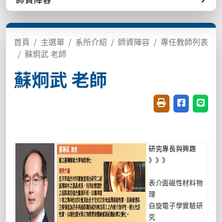
首頁
主選單
系所介紹
師資陣容
專任教師列表
蘇炯武 老師
蘇炯武 老師
友善列印(開新視窗
分享至臉書(
分享至
研究專長與興趣
》》》
表介面磁性材料物
理
自旋電子學實驗研
究