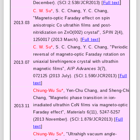
]
December). (SCI:2.538/JCR2013) [
Full text
C. W. Su*
, S. C. Chang, Y. C. Chang,
"Magneto-optic Faraday effect on spin
2013.03
anisotropic Co ultrathin films and post-
nitridization on ZnO(002) crystal",
SPIN
2(4),
1250017 (2013 March). [
Full text
]
C. W. Su*
, S. C. Chang, Y. C. Chang, "Periodic
reversal of magneto-optic Faraday rotation on
uniaxial birefringence crystal with ultrathin
2013.07
magnetic films",
AIP Advances
3(7),
072125 (2013 July). (SCI:1.590/JCR2013) [
Full
text
]
Chiung-Wu Su*
, Yen-Chu Chang, and Sheng-Chi
Chang, "Magnetic phase transition in ion-
irradiated ultrathin CoN films via magneto-optic
2013.11
Faraday effect",
Materials
6(11), 5247-5257
(2013 November). (SCI:1.879/JCR2013) [
Full
text
]
Chiung-Wu Su*
, "Ultrahigh vacuum angle-