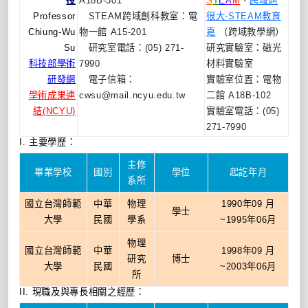
授
A18B-301
S
T
E
A
M
、
跨域炯
Professor
STEAM跨域創科教室：電
很大-STEAM教育
Chiung-Wu
物一館 A15-201
嘉
（跨域教學網）
Su
研究室電話：(05) 271-
研究實驗室：磁光
科技部學術
7990
材料實驗室
研發網
電子信箱：
實驗室位置：電物
學術成果連
cwsu@mail.ncyu.edu.tw
二館 A18B-102
結(NCYU)
實驗室電話：(05)
271-7990
I. 主要學歷：
主修
畢業學校
國別
學位
起訖年月
系所
國立台灣師範
中華
物理
1990年09 月
學士
大學
民國
學系
~1995年06月
物理
國立台灣師範
中華
1998年09 月
研究
博士
大學
民國
~2003年06月
所
II. 現職及與專長相關之經歷：