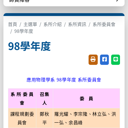
首頁
主選單
系所介紹
系所資訊
系所委員會
98學年度
98學年度
友善列印(開新視窗
分享至臉書(
分享至
應用物理學系 98學年度 系所委員會
系 所 委 員
召集
委 員
會
人
課程規劃委
鄭秋
羅光耀、李宗隆、林立弘、洪
員會
平
一弘、余昌峰