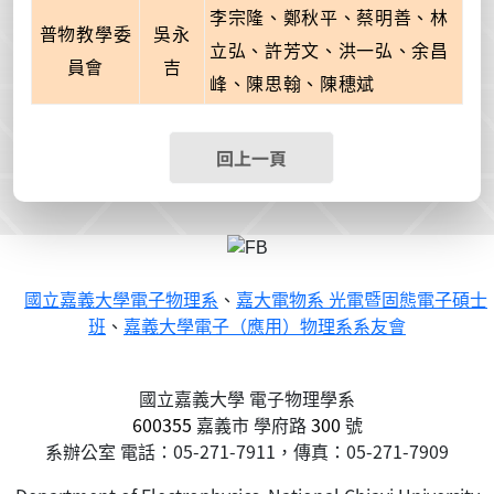
李宗隆、鄭秋平、蔡明善、林
普物教學委
吳永
立弘、許芳文、洪一弘、余昌
員會
吉
峰、陳思翰、陳穗斌
回上一頁
國立嘉義大學電子物理系
、
嘉大電物系 光電暨固態電子碩士
班
、
嘉義大學電子（應用）物理系系友會
國立嘉義大學 電子物理學系
600355
嘉義市
學府路
300
號
系辦公室 電話：05-271-7911，傳真：05-271-7909