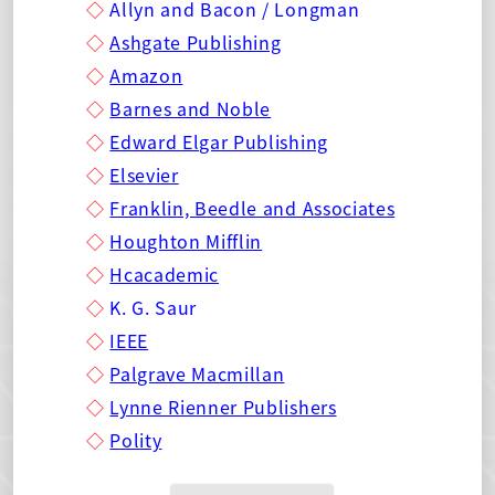
◇
Allyn and Bacon / Longman
◇
Ashgate Publishing
◇
Amazon
◇
Barnes and Noble
◇
Edward Elgar Publishing
◇
Elsevier
◇
Franklin, Beedle and Associates
◇
Houghton Mifflin
◇
Hcacademic
◇
K. G. Saur
◇
IEEE
◇
Palgrave Macmillan
◇
Lynne Rienner Publishers
◇
Polity