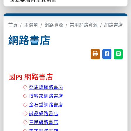
首頁
主選單
網路資源
常用網路資源
網路書店
網路書店
友善列印(開新視窗
分享至臉書(
分享至
國內 網路書店
◇
亞馬遜網路書局
◇
博客來網路書店
◇
金石堂網路書店
◇
誠品網路書店
◇
三民網路書店
◇
天下網路書店