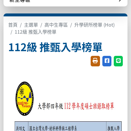
首頁
主選單
高中生專區
升學研所榜單 (Hot)
112級 推甄入學榜單
112級 推甄入學榜單
友善列印(開新視窗
分享至臉書(
分享至