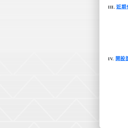
近期
III.
開設
IV.