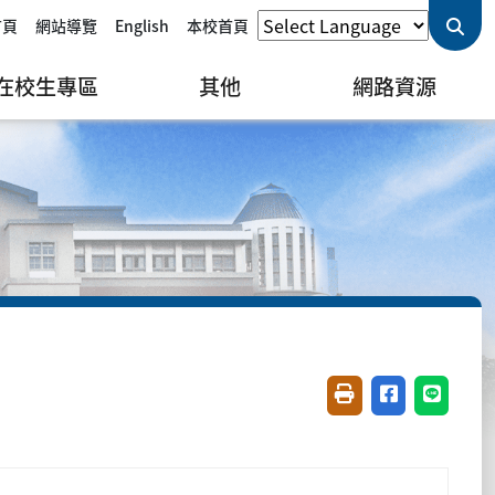
首頁
網站導覽
English
本校首頁
在校生專區
其他
網路資源
友善列印(開新視窗)
分享至臉書(開
分享至 L