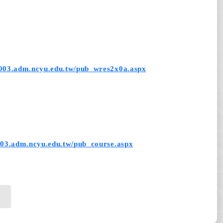
5003.adm.ncyu.edu.tw/pub_wres2x0a.aspx
003.adm.ncyu.edu.tw/pub_course.aspx