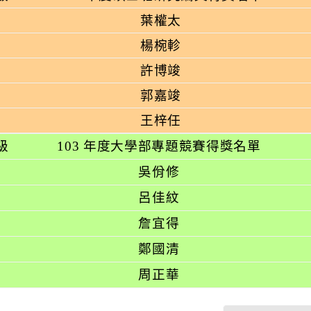
葉權太
楊椀軫
許博竣
郭嘉竣
王梓任
級
103
年度大學部專題競賽得獎名單
吳佾修
呂佳紋
詹宜得
鄭國清
周正華