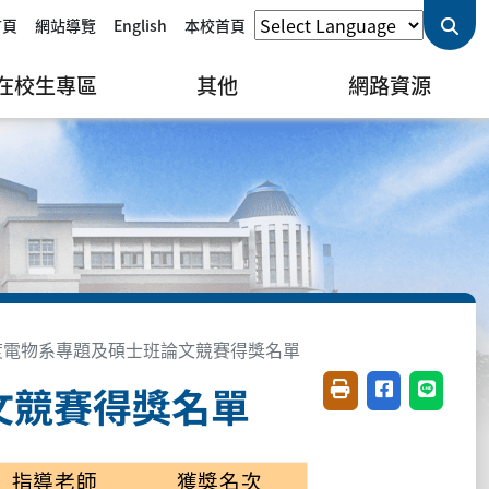
首頁
網站導覽
English
本校首頁
在校生專區
其他
網路資源
年度電物系專題及碩士班論文競賽得獎名單
文競賽得獎名單
友善列印(開新視窗)
分享至臉書(開
分享至 L
指導老師
獲獎名次