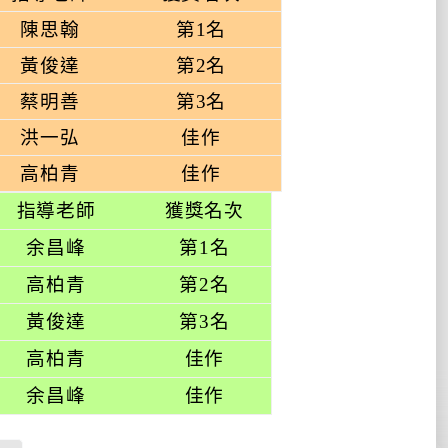
陳思翰
第
1
名
黃俊達
第
2
名
蔡明善
第
3
名
洪一弘
佳作
高柏青
佳作
指導老師
獲獎名次
余昌峰
第
1
名
高柏青
第
2
名
黃俊達
第
3
名
高柏青
佳作
余昌峰
佳作