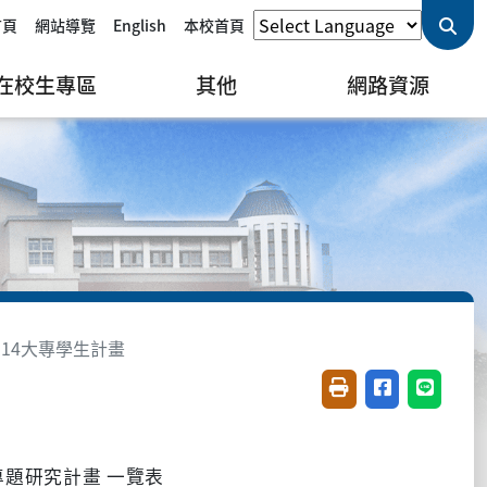
首頁
網站導覽
English
本校首頁
在校生專區
其他
網路資源
114大專學生計畫
友善列印(開新視窗)
分享至臉書(開
分享至 L
專題研究計畫
一覽表