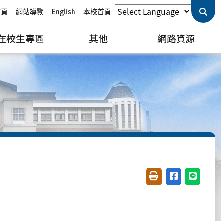
首頁
網站導覽
English
本校首頁
在校生專區
其他
網路資源
友善列印(開新視窗)
分享至臉書(開
分享至 L