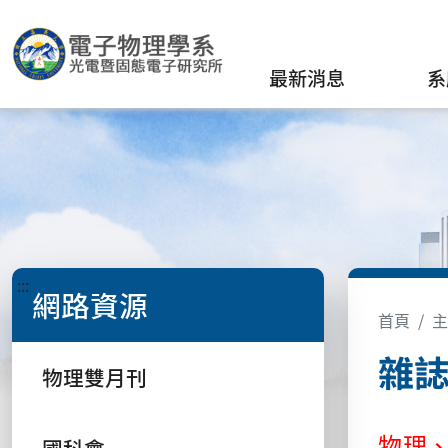
最新消息
系
:::
網路資源
首頁
主
雜
物理雙月刊
物理、