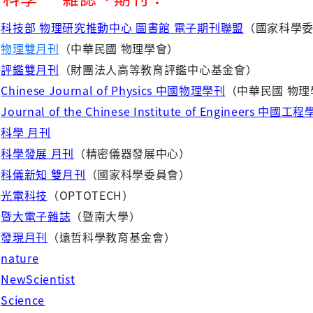
◇
科技部 物理研究推動中心 圖書館 電子期刊聯盟
（國家科學
◇
物理雙月刊
（中華民國 物理學會）
◇
評鑑雙月刊
（財團法人高等教育評鑑中心基金會）
◇
Chinese Journal of Physics 中國物理學刊
（中華民國 物理
◇
Journal of the Chinese Institute of Engineers 中國工
◇
科學 月刊
◇
科學發展 月刊
（精密儀器發展中心）
◇
科儀新知 雙月刊
（國家科學委員會）
◇
光電科技
（OPTOTECH）
◇
暨大電子雜誌
（暨南大學）
◇
發現月刊
（遠哲科學教育基金會）
◇
nature
◇
NewScientist
◇
Science