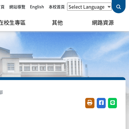
首頁
網站導覽
English
本校首頁
在校生專區
其他
網路資源
單
友善列印(開新視窗)
分享至臉書(開
分享至 L