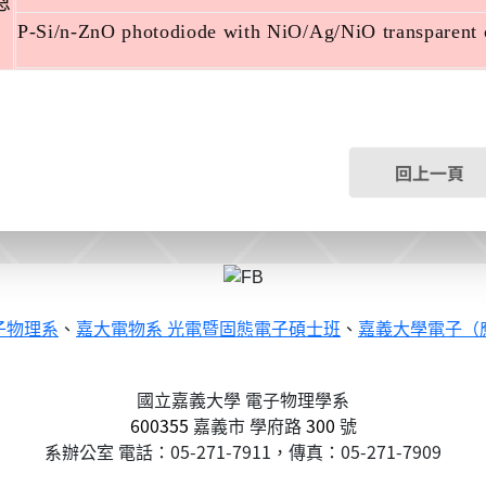
恩
P-Si/n-ZnO photodiode with NiO/Ag/NiO transparent 
回上一頁
子物理系
、
嘉大電物系 光電暨固態電子碩士班
、
嘉義大學電子（
國立嘉義大學 電子物理學系
600355
嘉義市
學府路
300
號
系辦公室 電話：05-271-7911，傳真：05-271-7909