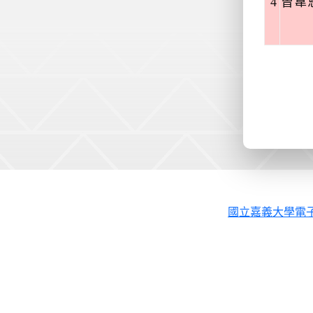
4
曾韋
國立嘉義大學電