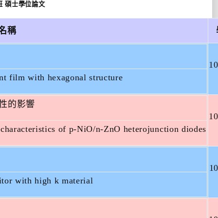
班
碩士學位論文
名稱
1
ent film with hexagonal structure
性的影響
1
 characteristics of p-NiO/n-ZnO heterojunction diodes
1
tor with high k material