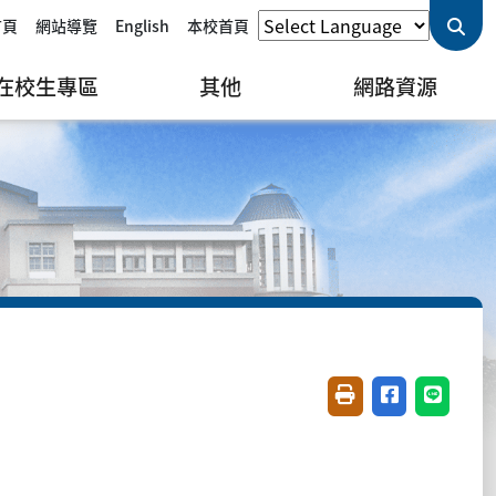
首頁
網站導覽
English
本校首頁
在校生專區
其他
網路資源
友善列印(開新視窗)
分享至臉書(開
分享至 L