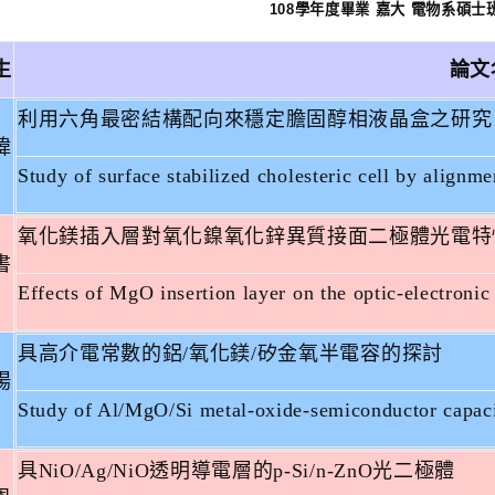
108
學年度畢業
嘉大
電物系碩士
生
論文
利用六角最密結構配向來穩定膽固醇相液晶盒之研究
緯
Study of surface stabilized cholesteric cell by alignm
氧化鎂插入層對氧化鎳氧化鋅異質接面二極體光電特
書
Effects of MgO insertion layer on the optic-electronic
具高介電常數的鋁
/
氧化鎂
/
矽金氧半電容的探討
揚
Study of Al/MgO/Si metal-oxide-semiconductor capaci
具
NiO/Ag/NiO
透明導電層的
p-Si/n-ZnO
光二極體