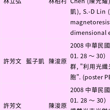
林立弘
林柏村
Chen (陳光耀), 
凱), S.-D Li
magnetoresi
dimensional e
2008 中華民
01. 28 ～ 
許芳文
藍子凱
陳浚原
群, "利用
胞". (poster P
2008 中華民
01. 28 ～ 
許芳文
陳浚原