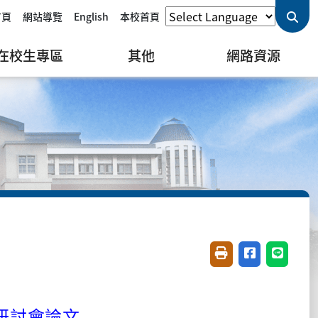
首頁
網站導覽
English
本校首頁
在校生專區
其他
網路資源
友善列印(開新視窗)
分享至臉書(開
分享至 L
 研討會論文