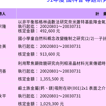
持人
計 
以非平衡態格林函數法研究奈米蕭特基能障金氧半
宗隆
執行起迄： 20020801～20030731
核定金額： 492,600 元
國小學童自然科概念改變機制之研究(2/2)─子計
金美
執行起迄： 20020801～20030731
核定金額： 913,600 元
利用聚焦顯微鏡研究向列相液晶材料光束傳遞時
明善
執行起迄： 20020801～20030731
核定金額： 1,355,500 元
鹼土族金屬(鈣、鎂)吸附在矽(001)2x1 表面之介
秋平
執行起迄： 20020801～20030731
核定金額： 1,029,300 元