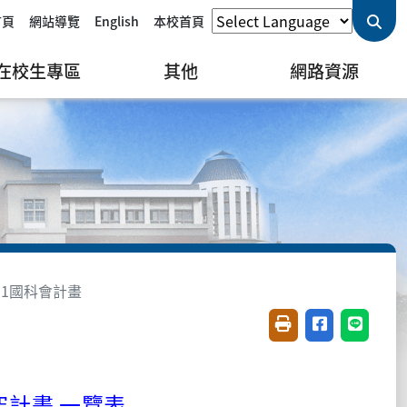
首頁
網站導覽
English
本校首頁
在校生專區
其他
網路資源
91國科會計畫
友善列印(開新視窗)
分享至臉書(開
分享至 L
究計畫 一覽表