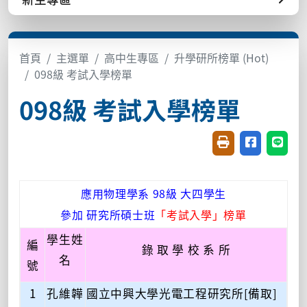
首頁
主選單
高中生專區
升學研所榜單 (Hot)
098級 考試入學榜單
098級 考試入學榜單
友善列印(開新視窗
分享至臉書(
分享至
應用物理學系 98級 大四學生
參加 研究所碩士班
「考試入學」榜單
學生姓
編
錄 取 學 校 系 所
名
號
1
孔維韡
國立中興大學光電工程研究所[備取]