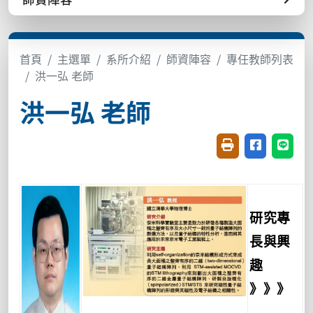
首頁
主選單
系所介紹
師資陣容
專任教師列表
洪一弘 老師
洪一弘 老師
友善列印(開新視窗
分享至臉書(
分享至
研究專
長與興
趣
》》》