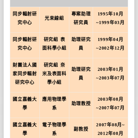
同步輻射研
專案助理
1995
年
10
月
光束線組
究中心
研究員
~1999
年
03
月
同步輻射研
研究組
表
助理研究
1999
年
04
月
究中心
面科學小組
員
~2002
年
12
月
財團法人國
研究組
奈
助理研究
2003
年
01
月
家同步輻射
米及表面科
員
~2003
年
07
月
研究中心
學小組
國立嘉義大
應用物理學
2003
年
08
月
助理教授
學
系
~2007
年
07
月
國立嘉義大
電子物理學
2007
年
08
月
~
副教授
學
系
2012
年
08
月