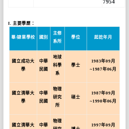
7954
I.
主要學歷：
主修
畢
/
肄業學校
國別
學位
起訖年月
系所
地球
國立成功大
中華
1983
年
09
月
科學
學士
學
民國
~1987
年
06
月
系
物理
國立清華大
中華
1987
年
09
月
研究
碩士
學
民國
~1990
年
06
月
所
物理
國立清華大
中華
1997
年
09
月
研究
博士