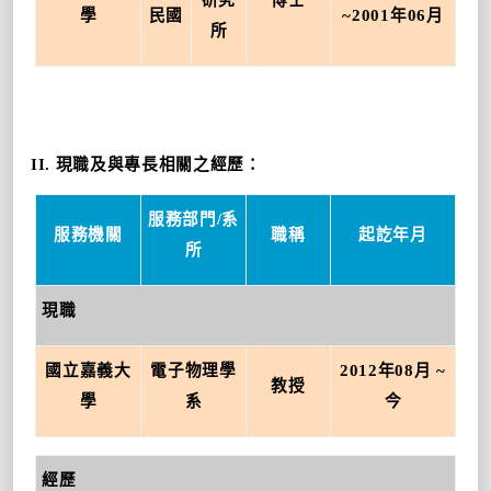
學
民國
~2001
年
06
月
所
II.
現職及與專長相關之經歷：
服務部門
/
系
服務機關
職稱
起訖年月
所
現職
國立嘉義大
電子物理學
2012
年
08
月
~
教授
學
系
今
經歷