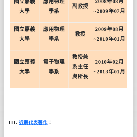
國立嘉義
應用物理
2008
年
08
月
副教授
大學
學系
~2009
年
07
月
國立嘉義
應用物理
2009
年
08
月
教授
大學
學系
~2010
年
01
月
教授兼
國立嘉義
電子物理
2010
年
02
月
系主任
大學
學系
~2013
年
01
月
與所長
III.
近期代表著作
︰