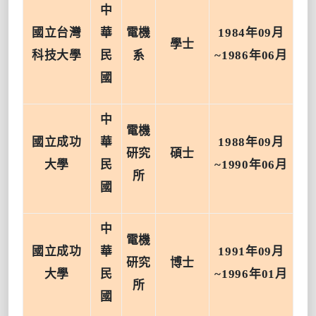
中
國立台灣
華
電機
1984
年
09
月
學士
科技大學
民
系
~1986
年
06
月
國
中
電機
國立成功
華
1988
年
09
月
研究
碩士
大學
民
~1990
年
06
月
所
國
中
電機
國立成功
華
1991
年
09
月
研究
博士
大學
民
~1996
年
01
月
所
國