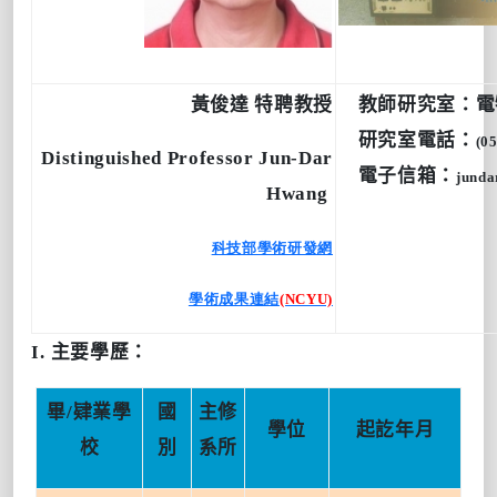
黃俊達
特聘教授
教師研究室：電
研究室電話：
(0
Distinguished Professor Jun-Dar
電子信箱：
junda
Hwang
科技部學術研發網
學術成果連結
(NCYU)
I.
主要學歷：
畢
/
肄業學
國
主修
學位
起訖年月
校
別
系所