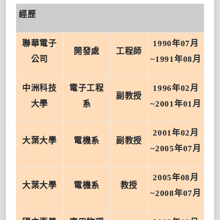
經歷
聯華電子
1990
年
07
月
開發處
工程師
公司
~1991
年
08
月
中洲科技
電子工程
1996
年
02
月
副教授
大學
系
~2001
年
01
月
2001
年
02
月
大葉大學
電機系
副教授
~2005
年
07
月
2005
年
08
月
大葉大學
電機系
教授
~2008
年
07
月