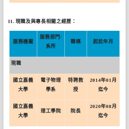
II.
現職及與專長相關之經歷：
服務部門
/
服務機關
職稱
起訖年月
系所
現職
國立嘉義
電子物理
特聘教
2014
年
01
月
大學
學系
授
迄今
國立嘉義
2020
年
08
月
理工學院
院長
大學
迄今