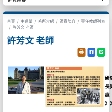
首頁
主選單
系所介紹
師資陣容
專任教師列表
許芳文 老師
許芳文 老師
友善列印(開新視窗
分享至臉書(
分享至
研
長
趣
》