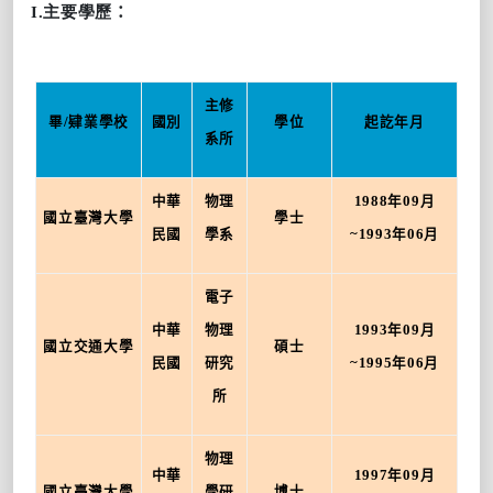
I.主要學歷
：
主修
畢
/
肄業學校
國別
學位
起訖年月
系所
中華
物理
1988
年
09
月
國立臺灣大學
學士
民國
學系
~1993
年
06
月
電子
中華
物理
1993
年
09
月
國立交通大學
碩士
民國
研究
~1995
年
06
月
所
物理
中華
1997
年
09
月
國立臺灣大學
學研
博士