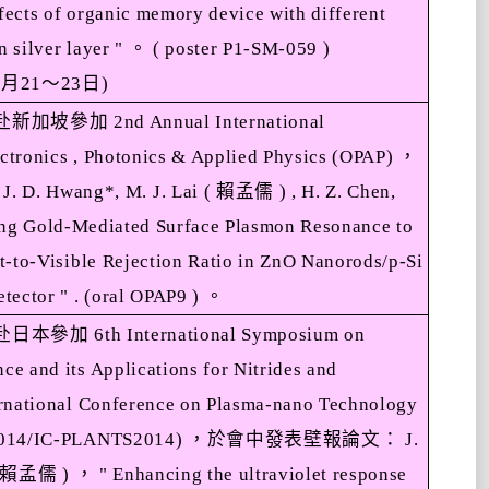
ects of organic memory device with different
n silver layer "
。
( poster P1-SM-059 )
1
月
21
～
23
日
)
赴新加坡參加
2nd Annual International
ctronics , Photonics & Applied Physics (OPAP)
，
J. D. Hwang*, M. J. Lai (
賴孟儒
) , H. Z. Chen,
ing Gold-Mediated Surface Plasmon Resonance to
t-to-Visible Rejection Ratio in ZnO Nanorods/p-Si
tector " . (oral OPAP9 )
。
赴日本參加
6th International Symposium on
e and its Applications for Nitrides and
ernational Conference on Plasma-nano Technology
 2014/IC-PLANTS2014)
，於會中發表壁報論文：
J.
賴孟儒
)
，
" Enhancing the ultraviolet response