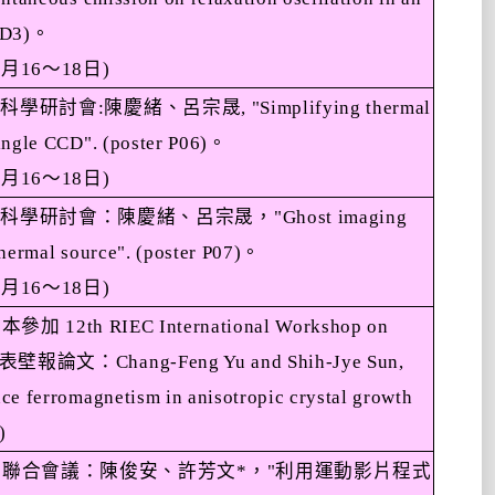
 D3)
。
7
月
16
～
18
日
)
面科學研討會
:
陳慶緒、呂宗晟
, "Simplifying thermal
ingle CCD". (poster P06)
。
7
月
16
～
18
日
)
面科學研討會：陳慶緒、呂宗晟，
"Ghost imaging
thermal source". (poster P07)
。
7
月
16
～
18
日
)
日本參加
12th RIEC International Workshop on
表壁報論文：
Chang-Feng Yu and Shih-Jye Sun,
ce ferromagnetism in anisotropic crystal growth
)
育聯合會議：陳俊安、許芳文
*
，
"
利用運動影片程式