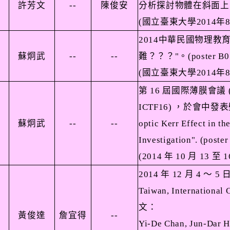
許芳文
--
陳俊安
分析探討物體在斜面上
(
國立臺東大學
2014
年
2014
中華民國物理教
蘇炯武
--
--
難？？？
"
。
(poster B
(
國立臺東大學
2014
年
第
16
屆國際薄膜會議
ICTF16)
，於會中發表
蘇炯武
--
--
optic Kerr Effect in th
Investigation". (poster
(2014
年
10
月
13
至
1
2014
年
12
月
4
～
5
Taiwan, International
文：
黃俊達
詹宜得
--
Yi-De Chan, Jun-Dar Hw