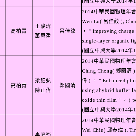
(
國立中興大學
2014
年
2014
中華民國物理年
Wen Lu(
呂佳紋
), Ch
王駿瑋
高柏青
呂佳紋
，
" Improving charge 
蕭惠盈
single-layer organic l
(
國立中興大學
2014
年
2014
中華民國物理年
Ching Cheng(
鄭國清
)
梁鈺弘
偉
)
，
" Enhanced photo
高柏青
鄭國清
陳正偉
using ahybrid buffer 
oxide thin film "
。
( p
(
國立中興大學
2014
年
2014
中華民國物理年
Wei Chiu(
邱泰瑋
), Ti
李庭筠