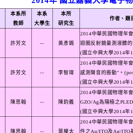
2014
年
國立嘉義大學電子
本系所
本系
本所
作者、題
教師
大學生
研究生
2014
中華民國物理年
許芳文
--
黃彥錫
迴圈反射鏡量測液體的
(
國立中興大學
2014
年
2014
中華民國物理年
許芳文
--
李智瑋
感測聲音的振動
"
。
(po
(
國立中興大學
2014
年
2014
中華民國物理年
陳思翰
--
陳鈞義
GZO/Ag
為陽極之
PLE
(
國立中興大學
2014
年
2014
中華民國物理年
陳思翰
--
葉權太
件之
Au/ITO
及
Ag/ITO