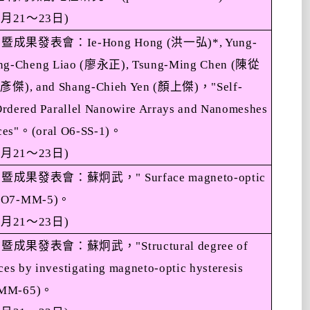
1
月
21
～
23
日
)
會暨成果發表會：
Ie-Hong Hong (
洪一弘
)*, Yung-
ung-Cheng Liao (
廖永正
), Tsung-Ming Chen (
陳從
廖彥傑
), and Shang-Chieh Yen (
顏上傑
)
，
"Self-
Ordered Parallel Nanowire Arrays and Nanomeshes
ces"
。
(oral O6-SS-1)
。
1
月
21
～
23
日
)
會暨成果發表會：蘇炯武，
" Surface magneto-optic
l O7-MM-5)
。
1
月
21
～
23
日
)
會暨成果發表會：蘇炯武，
"Structural degree of
es by investigating magneto-optic hysteresis
-MM-65)
。