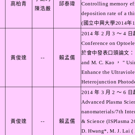
高柏青
邱泰瑋
Controlling memory eff
陳浩嚴
deposition rate of a thi
(
國立中興大學
2014
年
2014
年
2
月
3
～
4
日
Conference on Optoele
於會中發表口頭論文：
黃俊達
--
賴孟儒
and M. C. Kao
，
" Us
Enhance the Ultraviole
Heterojunction Photode
2014
年
3
月
2
～
6
日
Advanced Plasma Scienc
nanomaterials/7th Int
黃俊達
--
賴孟儒
& Science (ISPlasma
D. Hwang*, M. J. Lai (