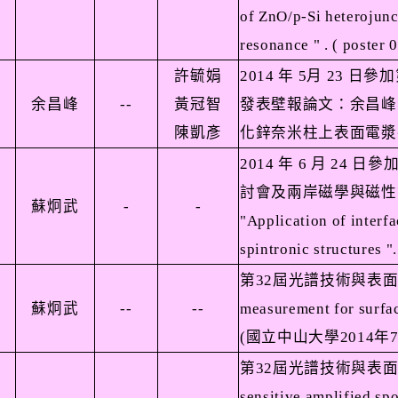
of ZnO/p-Si heterojunc
resonance " . ( poster
許毓娟
2014
年
5
月
23
日參加
余昌峰
--
黃冠智
發表壁報論文：余昌峰
陳凱彥
化鋅奈米柱上表面電漿
2014
年
6
月
24
日參
討會及兩岸磁學與磁性
蘇炯武
-
-
"Application of interfa
spintronic structures "
第
32
屆光譜技術與表
蘇炯武
--
--
measurement for surfac
(
國立中山大學
2014
年
第
32
屆光譜技術與表
sensitive amplified sp