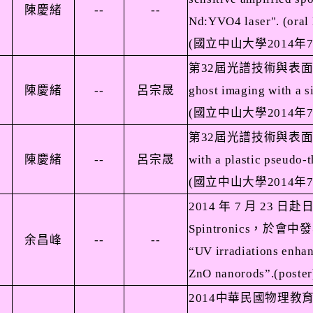
陳慶緒
--
--
Nd:YVO4 laser". (oral
(
國立中山大學
2014
年
第
32
屆光譜技術與表
陳慶緒
--
呂宗晟
ghost imaging with a s
(
國立中山大學
2014
年
第
32
屆光譜技術與表
陳慶緒
--
呂宗晟
with a plastic pseudo-
(
國立中山大學
2014
年
2014
年
7
月
23
日赴
Spintronics
，於會中發
余昌峰
--
--
“UV irradiations enhan
ZnO nanorods”.(poster
2014
中華民國物理教