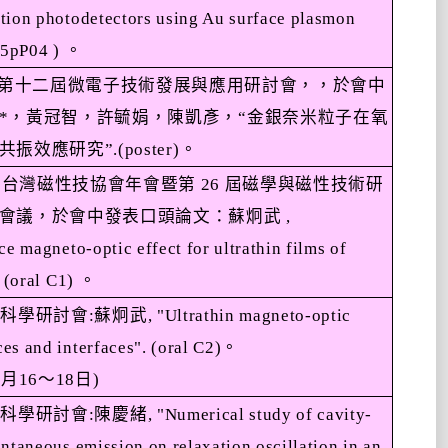
tion photodetectors using Au surface plasmon
 05pP04 )
。
第十二屆微電子技術發展與應用研討會，，於會中
*
，黃冠智，許毓娟，陳凱彥，
“
金銀奈米粒子在氧
共振效應研究
”.(poster)
。
加台灣磁性技協會年會暨第
26
屆磁學與磁性技術研
會議，於會中發表口頭論文：蘇炯武
,
ce magneto-optic effect for ultrathin films of
. (oral C1)
。
面科學研討會
:
蘇炯武
, "Ultrathin magneto-optic
es and interfaces". (oral C2)
。
7
月
16
～
18
日
)
面科學研討會
:
陳慶緒
, "Numerical study of cavity-
ontaneous emission on relaxation oscillation in an