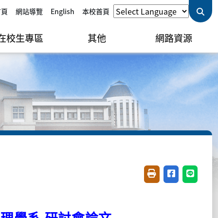
首頁
網站導覽
English
本校首頁
在校生專區
其他
網路資源
友善列印(開新視窗)
分享至臉書(開
分享至 L