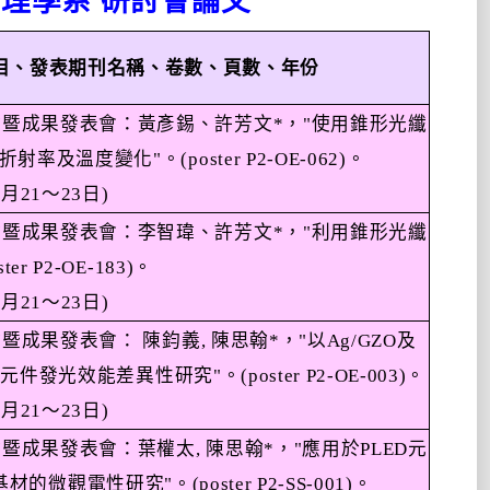
物理學系
研討會論文
目、發表期刊名稱、卷數、頁數、年份
會暨成果發表會：黃彥錫、許芳文
*
，
"
使用錐形光纖
折射率及溫度變化
"
。
(poster P2-OE-062)
。
1
月
21
～
23
日
)
會暨成果發表會：李智瑋、許芳文
*
，
"
利用錐形光纖
ster P2-OE-183)
。
1
月
21
～
23
日
)
會暨成果發表會：
陳鈞義
,
陳思翰
*
，
"
以
Ag/GZO
及
D
元件發光效能差異性研究
"
。
(poster P2-OE-003)
。
1
月
21
～
23
日
)
會暨成果發表會：葉權太
,
陳思翰
*
，
"
應用於
PLED
元
基材的微觀電性研究
"
。
(poster P2-SS-001)
。