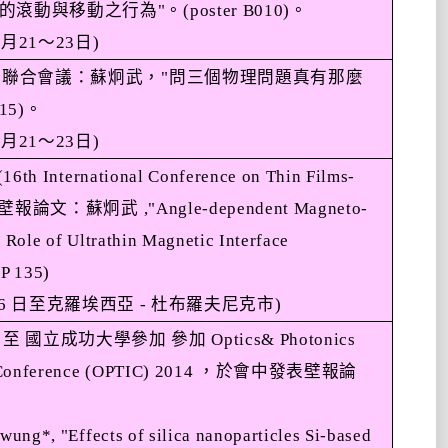
的滾動與移動之行為
"
。
(poster B010)
。
8
月
21
～
23
日
)
育聯合會議：蘇炯武，
"
問三個物理問題真有那麼
015)
。
8
月
21
～
23
日
)
(16th International Conference on Thin Films-
壁報論文：蘇炯武
,"Angle-dependent Magneto-
e Role of Ultrathin Magnetic Interface
 P 135)
6
日至克羅埃西亞
-
杜布羅夫尼克市
)
日至
國立成功大學參加
參加
Optics& Photonics
 Conference (OPTIC) 2014
，於會中發表壁報論
ung*, "Effects of silica nanoparticles Si-based