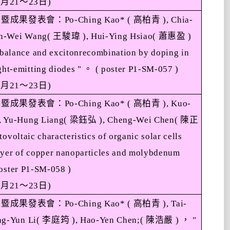
1
月
21
～
23
日
)
會暨成果發表會：
Po-Ching Kao* (
高柏青
), Chia-
un-Wei Wang(
王駿瑋
), Hui-Ying Hsiao(
蕭惠盈
)
balance and excitonrecombination by doping in
ight-emitting diodes "
。
( poster P1-SM-057 )
1
月
21
～
23
日
)
會暨成果發表會：
Po-Ching Kao* (
高柏青
), Kuo-
, Yu-Hung Liang(
梁鈺弘
), Cheng-Wei Chen(
陳正
voltaic characteristics of organic solar cells
layer of copper nanoparticles and molybdenum
oster P1-SM-058 )
1
月
21
～
23
日
)
會暨成果發表會：
Po-Ching Kao* (
高柏青
), Tai-
ng-Yun Li(
李庭筠
), Hao-Yen Chen;(
陳浩嚴
)
，
"