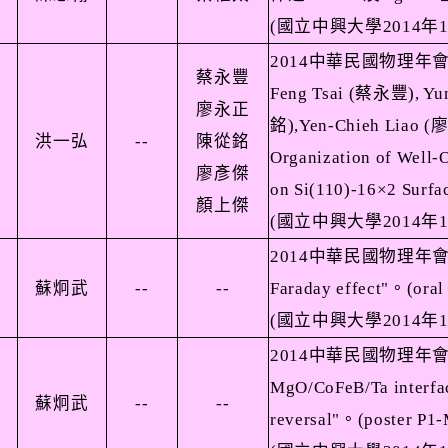
(
國立中興大學
2014
年
2014
中華民國物理年
蔡永豐
Feng Tsai (
蔡永豐
), Y
廖永正
銘
),Yen-Chieh Liao (
洪一弘
--
陳從銘
Organization of Well-
廖彥傑
on Si(110)-16×2 Surfa
顏上傑
(
國立中興大學
2014
年
2014
中華民國物理年
蘇炯武
--
--
Faraday effect"
。
(ora
(
國立中興大學
2014
年
2014
中華民國物理年
MgO/CoFeB/Ta interfac
蘇炯武
--
--
reversal"
。
(poster P1