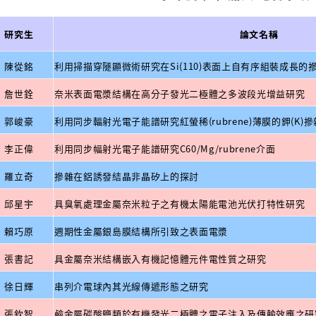
研究生
論文名稱
陳從銘
利用掃描穿隧顯微術研究在Si(110)表面上自有序組裝成長
詹世銓
奈米表面電漿結構在高分子發光二極體之多波段光增益研究
郭峻豪
利用同步輻射光電子能譜研究紅螢稀(rubrene)薄膜的鉀(K)
李正偉
利用同步幅射光電子能譜研究C60/Mg/rubrene介面
羅立奇
摻雜在鋁誘發結晶非晶矽上的探討
邱星宇
具臭氧處理金屬奈米粒子之有機太陽能電池光伏打特性研究
賴巧原
週期性金屬銀島膜結構所引致之表面電漿
張書記
具金屬奈米結構嵌入有機記憶體元件電性質之研究
徐日輝
串列介電球內其光線傳遞形態之研究
張欽智
鹼金屬碳酸鹽類於有機發光二極體之電子注入及傳輸效應之研