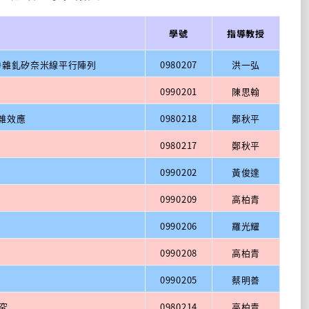
學號
指導教授
的摻雜釓矽奈米線平行陣列
0980207
洪一弘
0990201
陳思翰
摻雜效應
0980218
鄭秋平
0980217
鄭秋平
0990202
黃俊達
0990209
高柏青
0990206
羅光耀
0990208
高柏青
0990205
蔡明善
究
0980214
高柏青