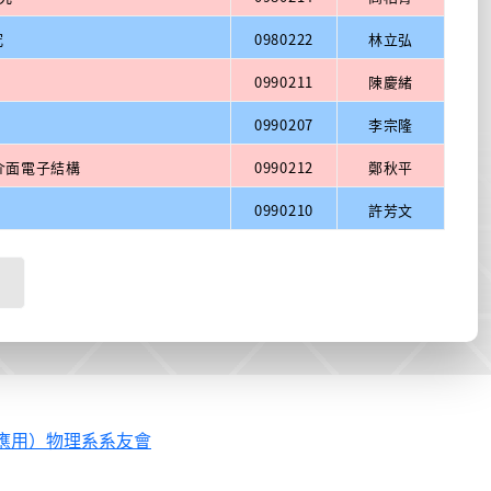
究
0980222
林立弘
0990211
陳慶緒
0990207
李宗隆
異質介面電子結構
0990212
鄭秋平
0990210
許芳文
應用）物理系系友會