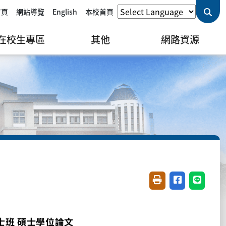
首頁
網站導覽
English
本校首頁
在校生專區
其他
網路資源
友善列印(開新視窗)
分享至臉書(開
分享至 L
碩士班 碩士學位論文