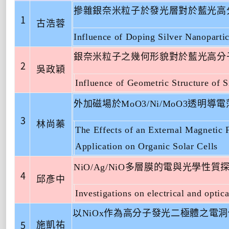
摻雜銀奈米粒子於發光層對於藍光高
1
古浩蓉
Influence of Doping Silver Nanoparti
銀奈米粒子之幾何形貌對於藍光高分
2
吳政穎
Influence of Geometric Structure of 
外加磁場於
MoO3/Ni/MoO3
透明導電
3
林尚蓁
The Effects of an External Magnetic
Application on Organic Solar Cells
NiO/Ag/NiO
多層膜的電與光學性質
4
邱彥中
Investigations on electrical and opti
以
NiOx
作為高分子發光二極體之電洞
5
施凱祐