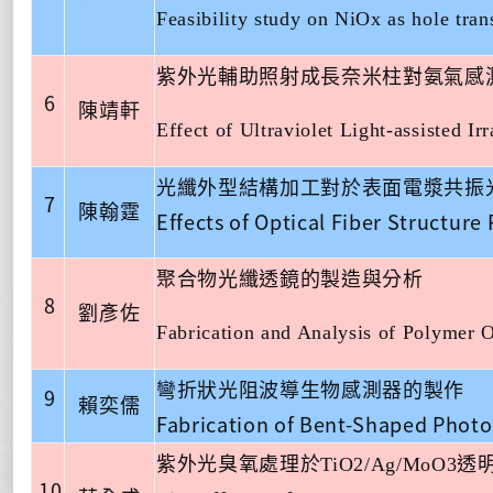
Feasibility study on NiOx as hole tra
紫外光輔助照射成長奈米柱對氨氣感
6
陳靖軒
Effect of Ultraviolet Light-assisted 
光纖外型結構加工對於表面電漿共振
7
陳翰霆
Effects of Optical Fiber Structur
聚合物光纖透鏡的製造與分析
8
劉彥佐
Fabrication and Analysis of Polymer 
彎折狀光阻波導生物感測器的製作
9
賴奕儒
Fabrication of Bent-Shaped Photo
紫外光臭氧處理於
TiO2/Ag/MoO3
透
10