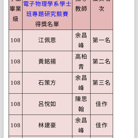
電子物理學系學士
畢業
教師
次
班專題研究競賽
級
得獎名單
余昌
108
江佩恩
第一名
峰
高柏
108
黃銘揚
第二名
青
余昌
108
石策方
第三名
峰
陳思
108
呂悅如
佳作
翰
余昌
108
林建豪
佳作
峰