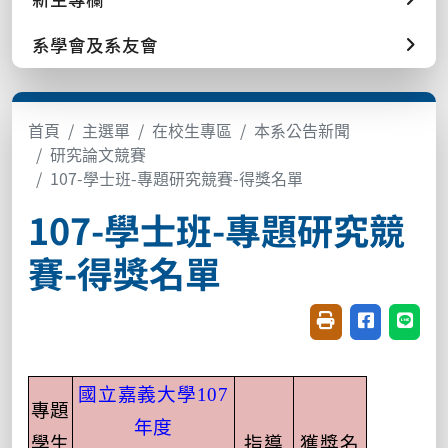
系學會及系友會
首頁
主選單
在校生專區
本系公告新聞
研究論文競賽
107-學士班-專題研究競賽-得獎名單
107-學士班-專題研究競
賽-得獎名單
友善列印(開新視窗
分享至臉書(
分享至
國立嘉義大學
107
專題
年度
學生
指導
獲獎名