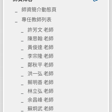
師資簡介動態頁
專任教師列表
許芳文 老師
陳思翰 老師
黃俊達 老師
李宗隆 老師
鄭秋平 老師
洪一弘 老師
蔡明善 老師
林立弘 老師
余昌峰 老師
蘇炯武 老師