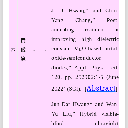
J. D. Hwang* and Chin-
”
Yang Chang,
Post-
annealing treatment in
improving high dielectric
黃
constant MgO-based metal-
六
俊
-
-
oxide-semiconductor
達
”
diodes,
Appl. Phys. Lett.
120, pp. 252902:1-5 (June
Abstract
2022) (SCI).
[
]
Jun-Dar Hwang* and Wan-
”
Yu Liu,
Hybrid visible-
blind ultraviolet