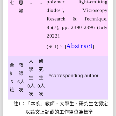
polymer light-emitting
七
思
-
-
diodes", Microscopy
翰
Research & Technique,
85(7), pp. 2390-2396 (July
2022).
Abstract
。
(SCI)
[
]
大
研
合
教
學
究
計
師
*corresponding author
生
生
5
6
人
0
人
0
人
篇
次
次
次
註
1
：「本系」教師、大學生、研究生之認定
以論文上記載的工作單位為標準