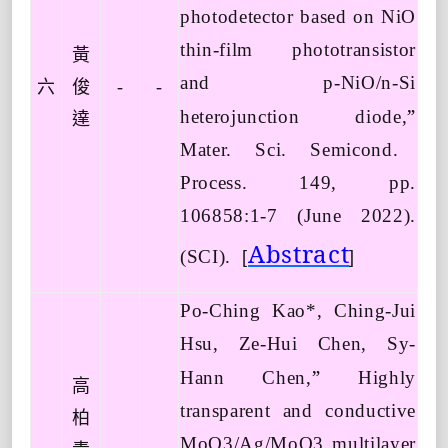
photodetector based on NiO
thin-film phototransistor
黃
and p-NiO/n-Si
六
俊
-
-
”
heterojunction diode,
達
Mater. Sci. Semicond.
Process. 149, pp.
106858:1-7 (June 2022).
Abstract
(SCI).
[
]
Po-Ching Kao*, Ching-Jui
Hsu, Ze-Hui Chen, Sy-
”
Hann Chen,
Highly
高
transparent and conductive
柏
MoO3/Ag/MoO3 multilayer