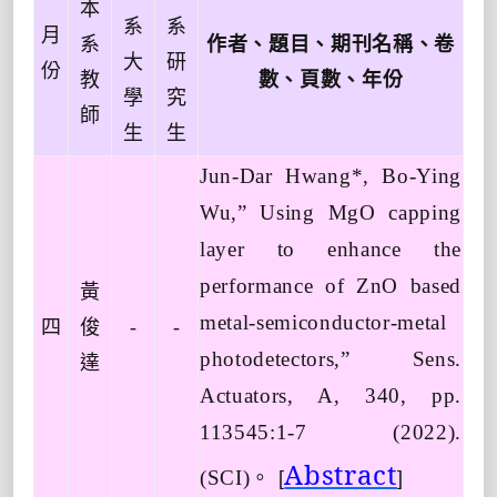
本
系
系
月
系
作者、題目、期刊名稱、卷
大
研
份
教
數、頁數、年份
學
究
師
生
生
Jun-Dar Hwang*, Bo-Ying
Wu,” Using MgO capping
layer to enhance the
performance of ZnO based
黃
metal-semiconductor-metal
四
俊
-
-
photodetectors,” Sens.
達
Actuators, A, 340, pp.
113545:1-7 (2022).
Abstract
。
(SCI)
[
]