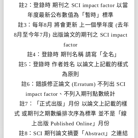
註
2
：登錄時 期刊之
SCI impact factor
以當
年度最新公布數值為「暫時」標準
註
3
：每年
8
月 將會更新 上一個學年度
(
去年
8
月至今年
7
月
)
出版論文的期刊之
SCI impact
factor
註
4
：登錄時 期刊名稱 請寫「全名」
註
5
：登錄時 作者姓名 以論文上記載的樣式
為原則
註
6
：錯誤修正論文
(Erratum)
不列出
SCI
impact factor
、不列入期刊點數統計
註
7
：「正式出版」月份 以論文上記載的樣
式 或期刊之期數編排次序為標準 並不是「線
上出版
Published Online
」月份
註
8
：
SCI
期刊論文摘要「
Abstract
」之連結