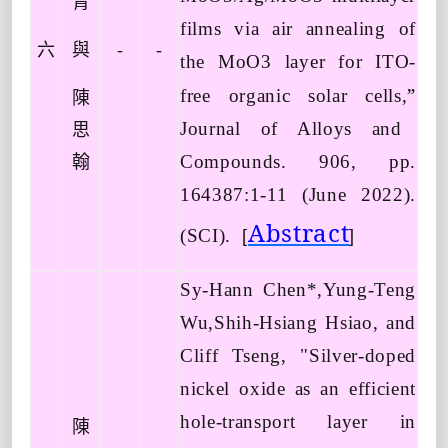
青
films via air annealing of
六
與
-
-
the MoO3 layer for ITO-
”
free organic solar cells,
陳
Journal of Alloys and
思
Compounds. 906, pp.
翰
164387:1-11 (June 2022).
Abstract
(SCI).
[
]
Sy-Hann Chen*,Yung-Teng
Wu,Shih-Hsiang Hsiao, and
Cliff Tseng, "Silver-doped
nickel oxide as an efficient
hole-transport layer in
陳