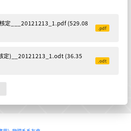
121213_1.pdf (529.08
.pdf
121213_1.odt (36.35
.odt