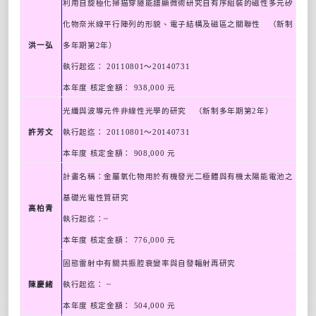
利用自旋極化掃描穿隧能譜顯微術研究自有序組裝的磁性多元矽
化物奈米線平行陣列的形貌、電子結構及磁區之關聯性 （新制
洪一弘
多年期第
2
年）
執行起迄：
20110801
～
20140731
本年度 核定金額：
938,000
元
光纖與波導元件非線性光學的研究 （新制多年期第
2
年）
許芳文
執行起迄：
20110801
～
20140731
本年度 核定金額：
908,000
元
計畫名稱：金屬氧化物用於有機發光二極體與有機太陽能電池之
基礎光電性質研究
高柏青
執行起迄：
~
本年度 核定金額：
776,000
元
固態雷射中有關共振腔衰變率與自發輻射再研究
陳慶緒
執行起迄：
~
本年度 核定金額：
504,000
元