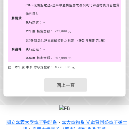
CIGS
太陽能電池
p
型半導體構造層成長與氧化鋅基材表介面性質
物性探討
蘇炯武
執行起迄：
~
本年度 核定金額：
727,000
元
氮
?
雜對氧化鋅電與磁特性之影響 （新制多年期第
1
年）
余昌峰
執行起迄：
~
本年度 核定金額：
607,000
元
註：本年度 本系
總核定金額：
8,776,000
元
回上一頁
國立嘉義大學電子物理系
、
嘉大電物系 光電暨固態電子碩士