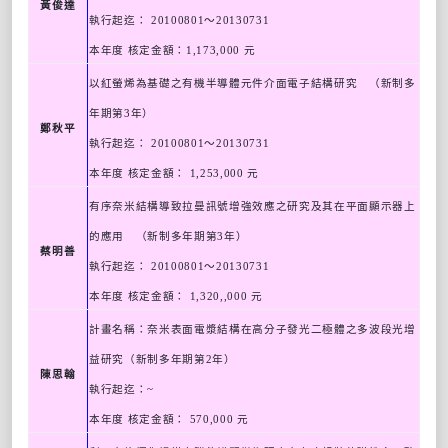
黃俊達
執行起迄：
20100801
～
20130731
本年度 核定金額：
1,173,000
元
以紅螢烯為基礎之有機半導體元件介面電子結構研究 （新制多
年期第
3
年）
鄭秋平
執行起迄：
20100801
～
20130731
本年度 核定金額：
1,253,000
元
有序奈米結構導致拉曼訊號增強效應之研究及其在平面顯示器上
的應用 （新制多年期第
3
年）
蔡明善
執行起迄：
20100801
～
20130731
本年度 核定金額：
1,320,,000
元
計畫名稱：奈米表面電漿結構在高分子發光二極體之多波段光增
益研究（新制多年期第
2
年）
陳思翰
執行起迄：
~
本年度 核定金額：
570,000
元