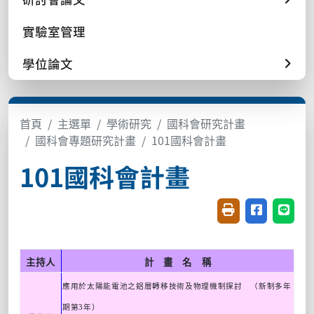
實驗室管理
學位論文
首頁
主選單
學術研究
國科會研究計畫
國科會專題研究計畫
101國科會計畫
101國科會計畫
友善列印(開新視窗
分享至臉書(
分享至
主持人
計 畫 名 稱
應用於太陽能電池之鋁層轉移技術及物理機制探討 （新制多年
期第
3
年）