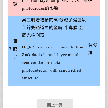
insertion layer on p-NiO/NiO/n-Si
達
穎
photodiodes
的影響
具三明治結構的高
/
低載子濃度氧
化鋅雙通道層的金屬
-
半導體
-
金
屬光檢測器
陳
黃俊
High / low carrier concentration
7
俊
達
ZnO dual channel layer metal-
宇
semiconductor-metal
photodetector with sandwiched
structure
回上一頁