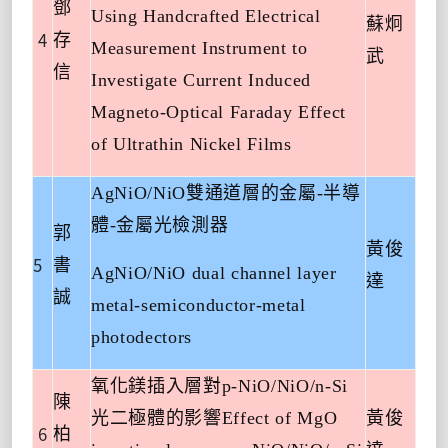
鄧
Using Handcrafted Electrical
蘇炯
4
存
Measurement Instrument to
武
信
Investigate Current Induced
Magneto-Optical Faraday Effect
of Ultrathin Nickel Films
AgNiO/NiO
雙通道層的金屬
-
半導
體
-
金屬光檢測器
郭
黃俊
5
書
AgNiO/NiO dual channel layer
達
誠
metal-semiconductor-metal
photodectors
氧化鎂插入層對
p-NiO/NiO/n-Si
陳
光二極體的影響
Effect of MgO
黃俊
6
柏