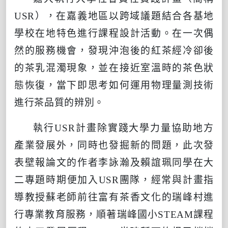
USR
），在嘉義地區以跨域議題結合各基地
學校在地特色進行課程設計活動。在一次偶
然的服務機會，發現沖泡後的紅茶經冷卻後
的茶乳混濁現象，並在接近室溫時的茶色狀
態恢復，當下即思考如何運用物理量測技術
進行茶品質的辨別。
執行
USR
計畫除實踐大學力量協助地方
產業發展外，同時也發掘新的問題，此次發
表壁報論文的作者李詠瀚及賴誼珮同學在大
二專題時期便加入
USR
團隊，經常與計畫指
導教授蘇老師前往富有茶香文化的瑞峰村進
行專業教育服務，順著瑞峰國小
STEAM
課程