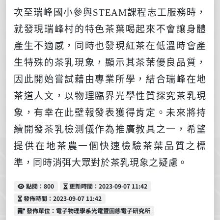
次至瑞峰國小參與
STEAM
課程志工服務時，
就發現瑞峰村的特色茶葉喝起來不會讓身體
產生不適感，同時也發現紅茶在低溫時會產
生特殊的茶乳現象，顯示其茶葉優良品質，
因此開始嘗試藉由專業所學，結合瑞峰在地
茶道人文，以物理臨界光學性質探究茶乳現
象，有幸在此壁報發表獲得肯定。未來將持
續開發茶乳檢測儀作為推廣教具之一，希望
提供在地茶農一個快速檢驗茶葉品質之標
準，同時消弭大眾對於茶乳現象之疑慮。
點閱
更新時間
點閱：800
更新時間：2023-09-07 11:42
發佈時間
發佈時間：2023-09-07 11:42
發佈單位
發佈單位：電子物理學系光電暨固態電子研究所