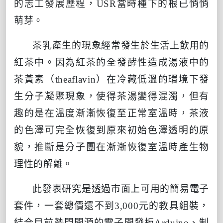
的志工發展歷程，
USR
當時種下的根已悄悄
萌芽。
茶乳產生的現象經常發生於生活上飲用的
紅茶中。因為紅茶的全發酵性造成湯液中的
茶黃素（
theaflavin
）在冷藏低溫的環境下發
生分子凝聚現象，使得茶湯變得混濁，但有
趣的是在溫度漸漸恢復至正常室溫時，茶液
的色澤可完全恢復到原來初始色澤透明的原
貌，推斷是分子團在漸漸恢復室溫時產生物
理性的解離。
此發表研究是透過市面上可用的簡易電子
套件，一套總價還不到
3,000
元的教具組裝，
結合目前熱門開源的電子開發板
Arduino
、制