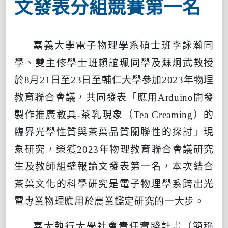
文發表分組競賽第一名
嘉義大學電子物理學系碩士班李詠瀚同
學、雙主修學士班賴誼珮同學及蘇炯武教授
於
8
月
21
日至
23
日至輔仁大學參加
2023
年物理
教育聯合會議，共同發表「應用
Arduino
開發
製作推廣教具
-
茶乳現象（
Tea Creaming
）的
臨界光學性質與茶葉品質關聯性的探討」現
象研究，榮獲
2023
年物理教育聯合會議研究
生及教師組壁報論文發表第一名，本次結合
茶葉文化的科學研究是電子物理學系跨出光
電專業物理應用於農業鑑定研究的一大步。
嘉大執行大學社會責任實踐計畫（簡稱