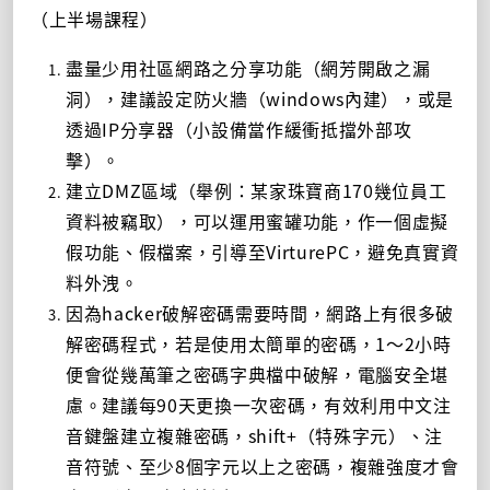
（上半場課程）
盡量少用社區網路之分享功能（網芳開啟之漏
洞），建議設定防火牆（windows內建），或是
透過IP分享器（小設備當作緩衝抵擋外部攻
擊）。
建立DMZ區域（舉例：某家珠寶商170幾位員工
資料被竊取），可以運用蜜罐功能，作一個虛擬
假功能、假檔案，引導至VirturePC，避免真實資
料外洩。
因為hacker破解密碼需要時間，網路上有很多破
解密碼程式，若是使用太簡單的密碼，1～2小時
便會從幾萬筆之密碼字典檔中破解，電腦安全堪
慮。建議每90天更換一次密碼，有效利用中文注
音鍵盤建立複雜密碼，shift+（特殊字元）、注
音符號、至少8個字元以上之密碼，複雜強度才會