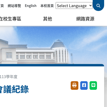
首頁
網站導覽
English
本校首頁
在校生專區
其他
網路資源
113學年度
會議紀錄
友善列印(開新視窗)
分享至臉書(開
分享至 L