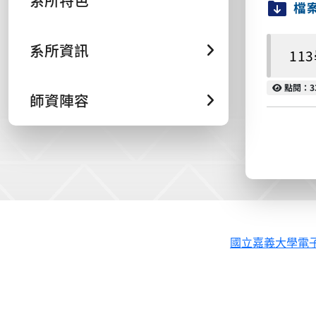
系所特色
檔
系所資訊
11
點閱
點閱：3
師資陣容
國立嘉義大學電